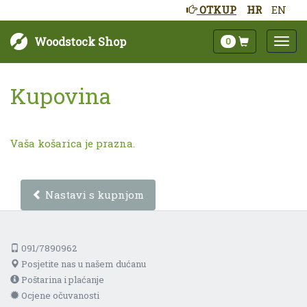
OTKUP
HR
EN
Woodstock Shop
0
Kupovina
Vaša košarica je prazna.
Nastavi s kupnjom
091/7890962
Posjetite nas u našem dućanu
Poštarina i plaćanje
Ocjene očuvanosti