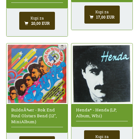
Kupi za
17,00 EUR
Kupi za
20,00 EUR
BuldoÅ¾er - Rok End
Henda* - Henda (LP,
Roul Olstars Bend (12",
Album, Whi)
MiniAlbum)
Kupi za