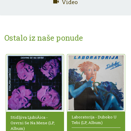
Video
Ostalo iz naše ponude
Laboratorija - Duboko U
Stidljiva LjubiÄica -
Tebi (LP, Album)
Osvrni Se Na Mene (LP,
Album)