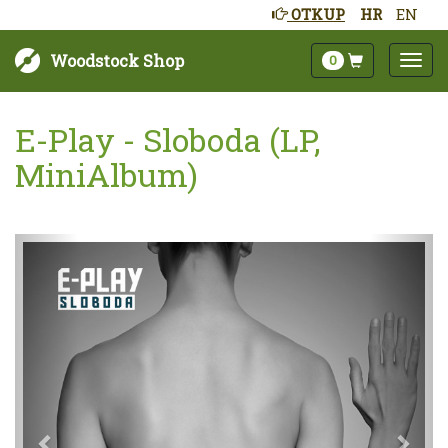
OTKUP
HR
EN
Woodstock Shop
0
E-Play - Sloboda (LP,
MiniAlbum)
Sljedeće
Pret