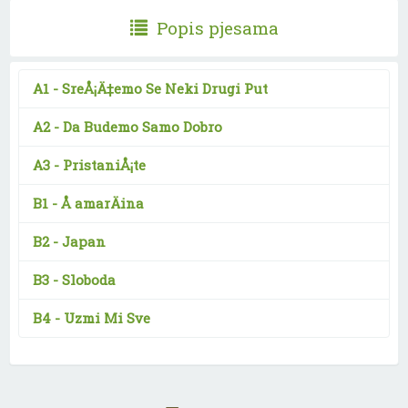
Popis pjesama
A1 -
SreÅ¡Ä‡emo Se Neki Drugi Put
A2 -
Da Budemo Samo Dobro
A3 -
PristaniÅ¡te
B1 -
Å amarÄina
B2 -
Japan
B3 -
Sloboda
B4 -
Uzmi Mi Sve