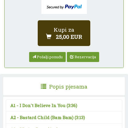
Kupi za
25,00 EUR
Pošalji ponudu
Rezervacija
Popis pjesama
A1 -
I Don't Believe In You
(3:36)
A2 -
Bastard Child (Bam Bam)
(3:13)