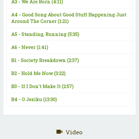
A3 -
We Are Born
(4:11)
A4 -
Good Song About Good Stuff Happening Just
Around The Corner
(1:21)
A5 -
Standing, Running
(5:35)
A6 -
Never
(1:41)
B1 -
Society Breakdown
(2:37)
B2 -
Hold Me Now
(3:22)
B3 -
If I Don't Make It
(2:57)
B4 -
O Jeziku
(13:30)
Video