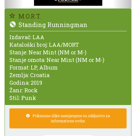
M.O.R.T.
Standing Runningman
Izdavač:
LAA
Kataloški broj:
LAA/MORT
Stanje:
Near Mint (NM or M-)
Stanje omota:
Near Mint (NM or M-)
Format:
LP, Album
Zemlja:
Croatia
Godina:
2019
Žanr:
Rock
Stil:
Punk
Prikazane slike namijenjene su isključivo za
informativne svrhe.