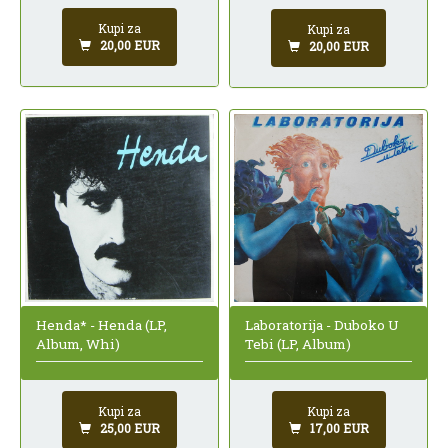
Kupi za
Kupi za
20,00 EUR
20,00 EUR
Laboratorija - Duboko U
Henda* - Henda (LP,
Tebi (LP, Album)
Album, Whi)
Kupi za
Kupi za
17,00 EUR
25,00 EUR