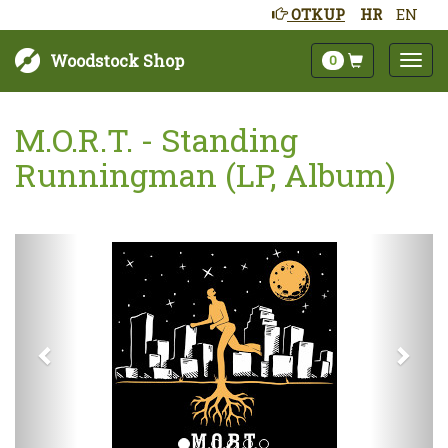
OTKUP
HR
EN
Woodstock Shop
0
M.O.R.T. - Standing
Runningman (LP, Album)
Sljedeće
Pret