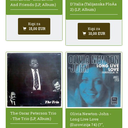
D'Italia (Talijanska PloÄa
And Friends (LP, Album)
2) (LP, Album)
Kupi za
Kupi za
15,00 EUR
10,00 EUR
The Oscar Peterson Trio
Olivia Newton-John -
- The Trio (LP, Album)
Long Live Love
(Eurovizija 74) (7",