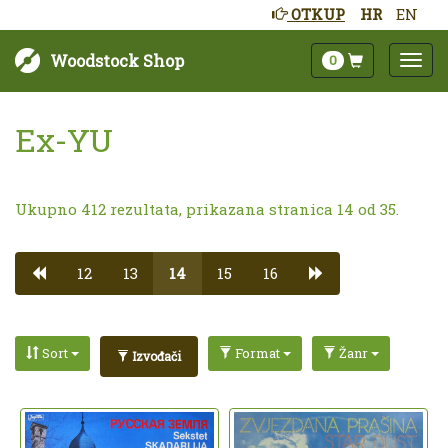
OTKUP
HR
EN
Woodstock Shop
0
Ex-YU
Ukupno 412 rezultata, prikazana stranica 14 od 35.
12
13
14
15
16
Sort
Format
Žanr
Izvođači