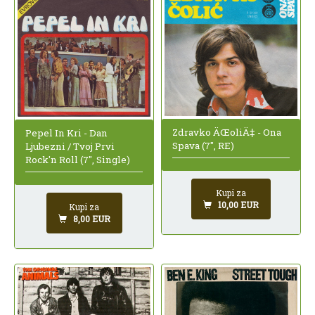
Zdravko ÄŒoliÄ‡ - Ona
Pepel In Kri - Dan
Spava (7", RE)
Ljubezni / Tvoj Prvi
Rock'n Roll (7", Single)
Kupi za
10,00 EUR
Kupi za
8,00 EUR