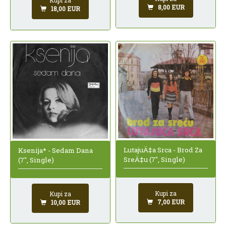
Kupi za
8,00 EUR
18,00 EUR
LutajuÄ‡a Srca - Brod Za
Ksenija* - Sedam Dana
SreÄ‡u (7", Single)
(7", Single)
Kupi za
Kupi za
7,00 EUR
10,00 EUR