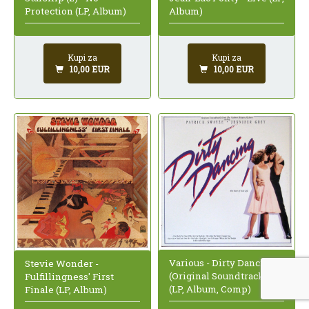
Protection (LP, Album)
Album)
Kupi za
Kupi za
10,00 EUR
10,00 EUR
Various - Dirty Dancing
Stevie Wonder -
(Original Soundtrack)
Fulfillingness' First
(LP, Album, Comp)
Finale (LP, Album)