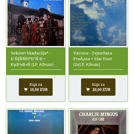
Sekstet Skadarlija* -
Various - Zvjezdana
Ð ÑƒÑÑÐºÐ°Ñ Ð—
PraÅ¡ina = Star Dust
ÐµÐ¼Ð»Ñ (LP, Album)
(2xLP, Album)
Kupi za
Kupi za
10,00 EUR
20,00 EUR