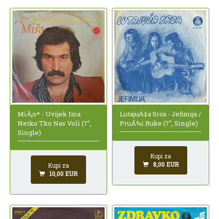
MiÅ¡o* - Uvijek Ima
LutajuÄ‡a Srca - Jefimija /
Netko Tko Nas Voli (7",
PruÅ¾i Ruke (7", Single)
Single)
Kupi za
8,00 EUR
Kupi za
10,00 EUR