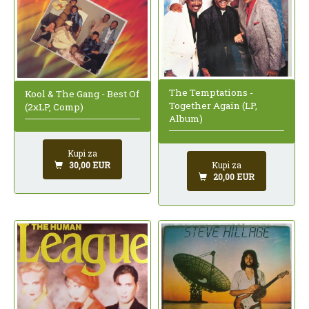
The Temptations -
Kool & The Gang - Best Of
Together Again (LP,
(2xLP, Comp)
Album)
Kupi za
Kupi za
30,00 EUR
20,00 EUR