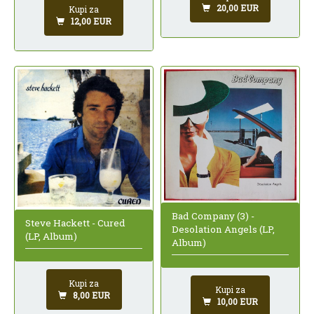
20,00 EUR
Kupi za
12,00 EUR
Bad Company (3) -
Steve Hackett - Cured
Desolation Angels (LP,
(LP, Album)
Album)
Kupi za
Kupi za
8,00 EUR
10,00 EUR