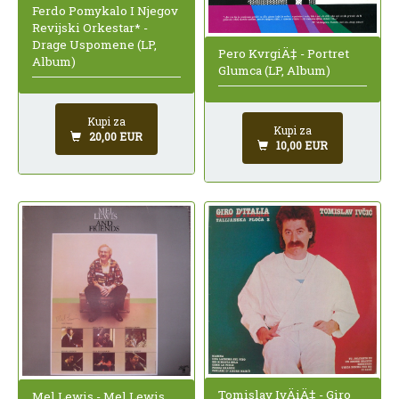
Ferdo Pomykalo I Njegov
Revijski Orkestar* -
Drage Uspomene (LP,
Pero KvrgiÄ‡ - Portret
Album)
Glumca (LP, Album)
Kupi za
Kupi za
20,00 EUR
10,00 EUR
Tomislav IvÄiÄ‡ - Giro
Mel Lewis - Mel Lewis