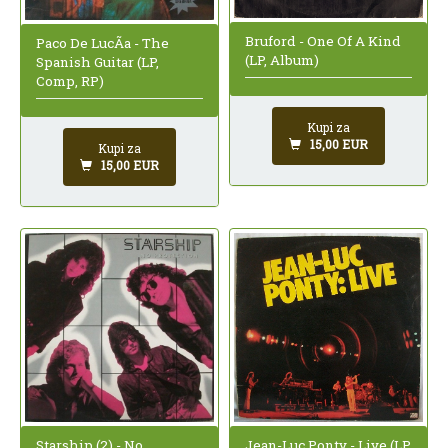
Bruford - One Of A Kind
Paco De LucÃ­a - The
(LP, Album)
Spanish Guitar (LP,
Comp, RP)
Kupi za
15,00 EUR
Kupi za
15,00 EUR
Starship (2) - No
Jean-Luc Ponty - Live (LP,