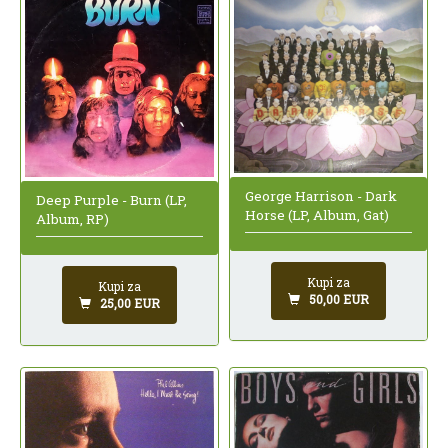
George Harrison - Dark
Deep Purple - Burn (LP,
Horse (LP, Album, Gat)
Album, RP)
Kupi za
Kupi za
50,00 EUR
25,00 EUR