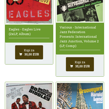
Various - International
Eagles - Eagles Live
Jazz Federation
(2xLP, Album)
Presents: International
Jazz Junction, Volume 2
(LP, Comp)
Kupi za
30,00 EUR
Kupi za
35,00 EUR