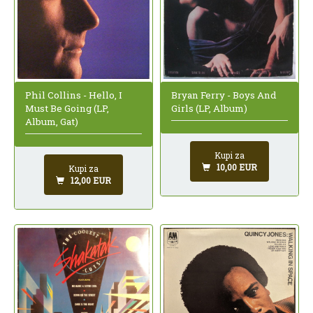
Bryan Ferry - Boys And
Phil Collins - Hello, I
Girls (LP, Album)
Must Be Going (LP,
Album, Gat)
Kupi za
10,00 EUR
Kupi za
12,00 EUR