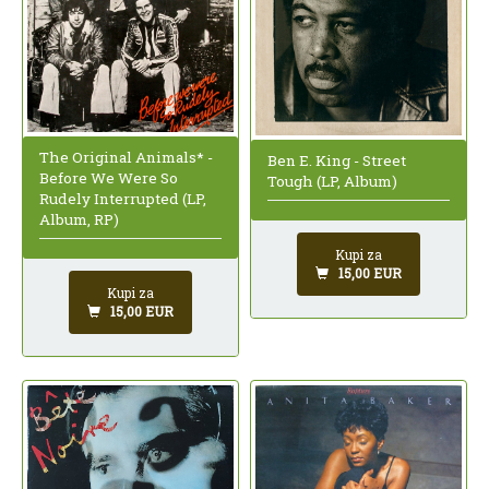
The Original Animals* -
Ben E. King - Street
Before We Were So
Tough (LP, Album)
Rudely Interrupted (LP,
Album, RP)
Kupi za
15,00 EUR
Kupi za
15,00 EUR