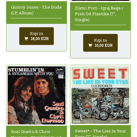
Quincy Jones - The Dude
Zlatni Prsti - Igraj Rege /
(LP, Album)
Prsti Od Plastike (7",
Single)
Kupi za
18,00 EUR
Kupi za
10,00 EUR
Sweet* - The Lies In Your
Suzi Quatro & Chris
Eyes (7", Single)