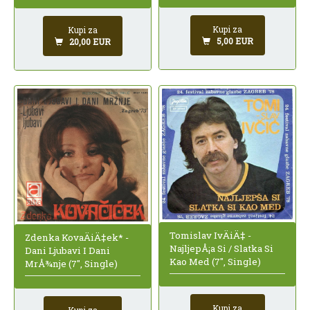
Kupi za
Kupi za
5,00 EUR
20,00 EUR
Tomislav IvÄiÄ‡ -
Zdenka KovaÄiÄ‡ek* -
NajljepÅ¡a Si / Slatka Si
Dani Ljubavi I Dani
Kao Med (7", Single)
MrÅ¾nje (7", Single)
Kupi za