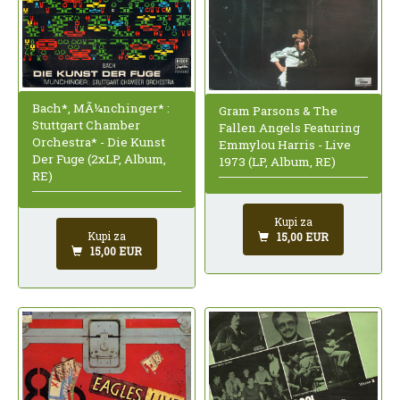
Bach*, MÃ¼nchinger* :
Gram Parsons & The
Stuttgart Chamber
Fallen Angels Featuring
Orchestra* - Die Kunst
Emmylou Harris - Live
Der Fuge (2xLP, Album,
1973 (LP, Album, RE)
RE)
Kupi za
Kupi za
15,00 EUR
15,00 EUR