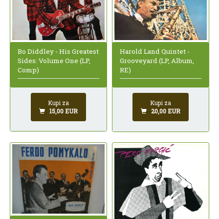
Bo Diddley - His Greatest
Harold Land Quintet -
Sides: Volume One (LP,
Grooveyard (LP, Album,
Comp)
RE)
Kupi za
Kupi za
15,00 EUR
20,00 EUR