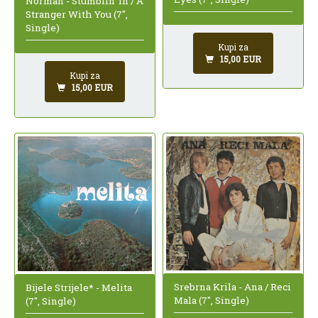
Norman - Stumblin' In / A
Stranger With You (7",
Single)
Kupi za
15,00 EUR
Kupi za
15,00 EUR
Srebrna Krila - Ana / Reci
Bijele Strijele* - Melita
Mala (7", Single)
(7", Single)