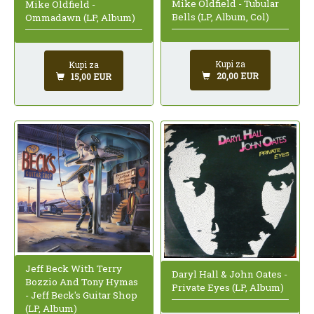
Mike Oldfield - Tubular
Mike Oldfield -
Bells (LP, Album, Col)
Ommadawn (LP, Album)
Kupi za
Kupi za
20,00 EUR
15,00 EUR
Jeff Beck With Terry
Daryl Hall & John Oates -
Bozzio And Tony Hymas
Private Eyes (LP, Album)
- Jeff Beck's Guitar Shop
(LP, Album)