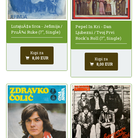
LutajuÄ‡a Srca - Jefimija /
Pepel In Kri - Dan
PruÅ¾i Ruke (7", Single)
Ljubezni / Tvoj Prvi
Rock'n Roll (7", Single)
Kupi za
8,00 EUR
Kupi za
8,00 EUR