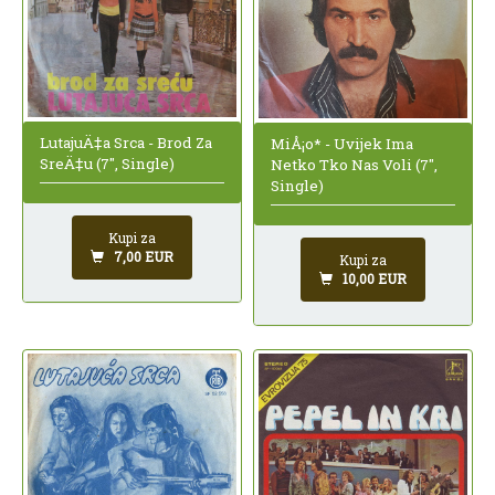
LutajuÄ‡a Srca - Brod Za
MiÅ¡o* - Uvijek Ima
SreÄ‡u (7", Single)
Netko Tko Nas Voli (7",
Single)
Kupi za
7,00 EUR
Kupi za
10,00 EUR