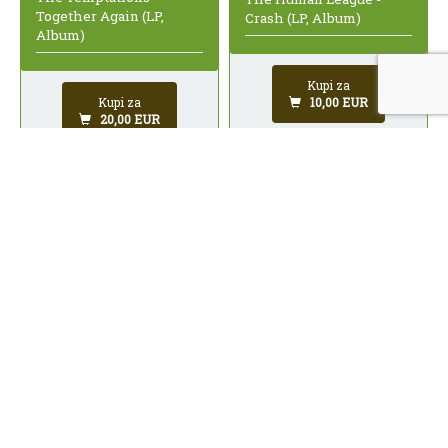
Together Again (LP,
Crash (LP, Album)
Album)
Kupi za
Kupi za
10,00 EUR
20,00 EUR
Steve Hillage -
Paco De LucÃ­a - The
Motivation Radio (LP,
Spanish Guitar (LP,
Album)
Comp, RP)