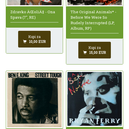
The Original Animals* -
Zdravko ÄŒoliÄ‡ - Ona
Before We Were So
Spava (7", RE)
Rudely Interrupted (LP,
Album, RP)
Kupi za
10,00 EUR
Kupi za
15,00 EUR