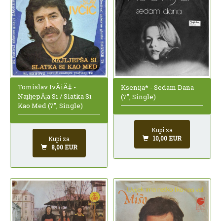
Tomislav IvÄiÄ‡ -
Ksenija* - Sedam Dana
NajljepÅ¡a Si / Slatka Si
(7", Single)
Kao Med (7", Single)
Kupi za
10,00 EUR
Kupi za
8,00 EUR