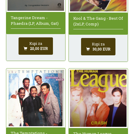
Tangerine Dream -
Kool & The Gang - Best Of
Phaedra (LP, Album, Gat)
(2xLP, Comp)
Kupi za
Kupi za
20,00 EUR
30,00 EUR
The Temptations -
The Human League -