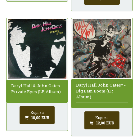
Daryl Hall John Oates* -
Daryl Hall & John Oates -
Big Bam Boom (LP,
Private Eyes (LP, Album)
Album)
Kupi za
10,00 EUR
Kupi za
12,00 EUR