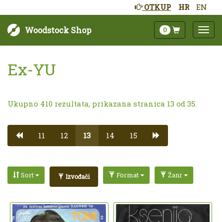
OTKUP
HR
EN
Woodstock Shop
0
Ex-YU
Ukupno 410 rezultata, prikazana stranica 13 od 35.
11
12
13
14
15
Sort
Format
Žanr
Izvođači