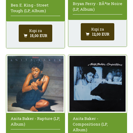
Bryan Ferry - BÃªte Noire
Ben E. King - Street
(LP, Album)
Tough (LP, Album)
Kupi za
Kupi za
12,00 EUR
15,00 EUR
Anita Baker - Rapture (LP,
Anita Baker -
Album)
Compositions (LP,
Album)