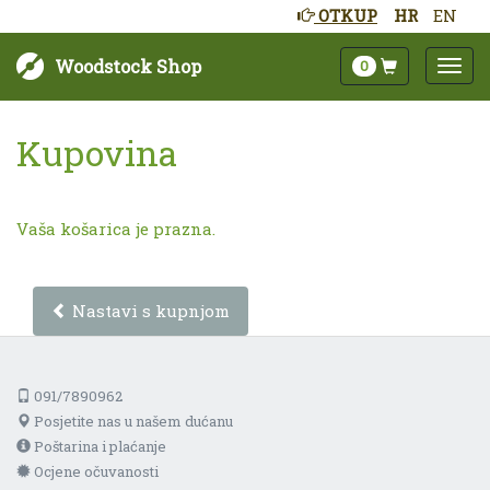
OTKUP
HR
EN
Woodstock Shop
0
Kupovina
Vaša košarica je prazna.
Nastavi s kupnjom
091/7890962
Posjetite nas u našem dućanu
Poštarina i plaćanje
Ocjene očuvanosti