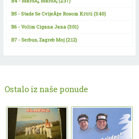
B4 -
MaroÅ¡, MaroÅ¡
(2:37)
B5 -
Stade Se CvijeÄ‡e Rosom Kititi
(3:40)
B6 -
Volim Cigana Jana
(3:01)
B7 -
Serbus, Zagreb Moj
(2:12)
Ostalo iz naše ponude