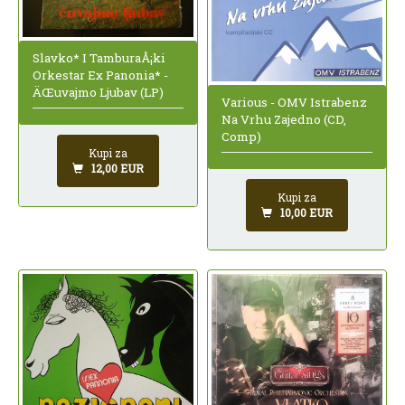
Slavko* I TamburaÅ¡ki
Orkestar Ex Panonia* -
ÄŒuvajmo Ljubav (LP)
Various - OMV Istrabenz
Na Vrhu Zajedno (CD,
Comp)
Kupi za
12,00 EUR
Kupi za
10,00 EUR