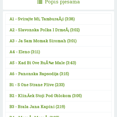
Popis pjesama
A1 -
Svirajte Mi, TamburaÅ¡i
(3:38)
A2 -
Slavonska Polka I DrmeÅ¡
(3:02)
A3 -
Ja Sam Momak Siromah
(3:01)
A4 -
Eleno
(3:11)
A5 -
Kad Bi Ove RuÅ¾e Male
(3:43)
A6 -
Panonska Rapsodija
(3:15)
B1 -
S One Strane Plive
(2:33)
B2 -
KlinÄek Stoji Pod Oblokom
(3:05)
B3 -
Brala Jana Kapini
(2:19)