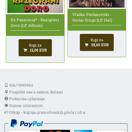
Vlatko Stefanovski -
Ex Pannonia* - Razigrani
Guitar Sings (LP, Hal)
Doro (LP, Album)
Kupi za
35,00 EUR
Kupi za
12,00 EUR
091/7890962
Posjetite nas u našem dućanu
Poštarina i plaćanje
Ocjene očuvanosti
Otkup - kupnja gramofonskih ploča i cd-a