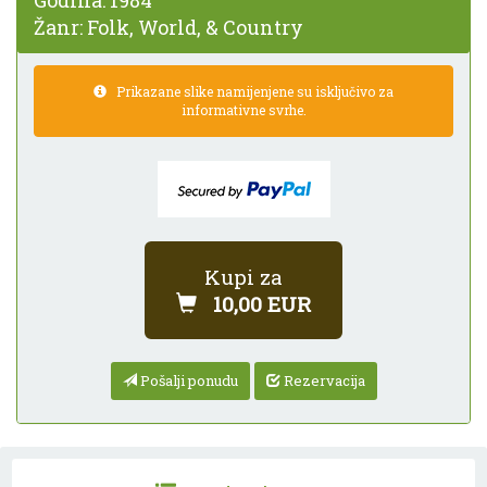
Godina:
1984
Žanr:
Folk, World, & Country
Prikazane slike namijenjene su isključivo za
informativne svrhe.
Kupi za
10,00 EUR
Pošalji ponudu
Rezervacija