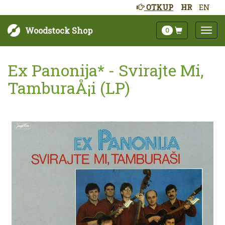
OTKUP
HR
EN
Woodstock Shop
0
Ex Panonija* - Svirajte Mi,
TamburaÅ¡i (LP)