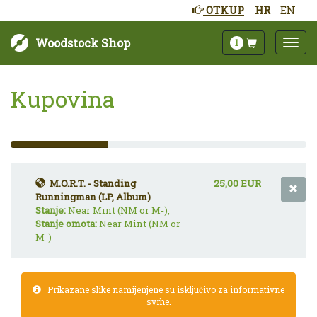
OTKUP
HR
EN
Woodstock Shop
1
Kupovina
33%
Complete
(success)
M.O.R.T. - Standing
25,00 EUR
Runningman (LP, Album)
Stanje:
Near Mint (NM or M-),
Stanje omota:
Near Mint (NM or
M-)
Prikazane slike namijenjene su isključivo za informativne
svrhe.