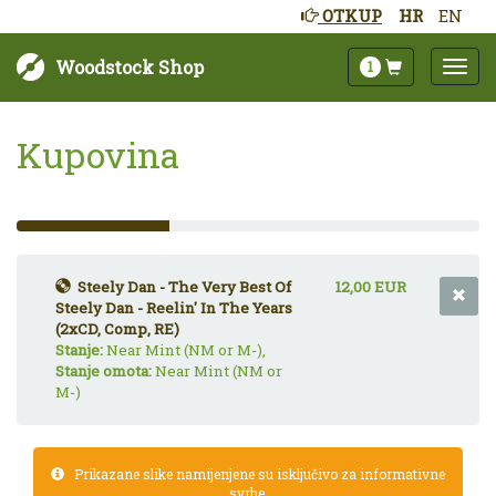
OTKUP
HR
EN
Woodstock Shop
1
Kupovina
33%
Complete
(success)
Steely Dan - The Very Best Of
12,00 EUR
Steely Dan - Reelin' In The Years
(2xCD, Comp, RE)
Stanje:
Near Mint (NM or M-),
Stanje omota:
Near Mint (NM or
M-)
Prikazane slike namijenjene su isključivo za informativne
svrhe.