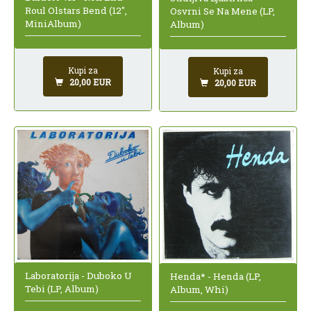
Roul Olstars Bend (12",
Osvrni Se Na Mene (LP,
MiniAlbum)
Album)
Kupi za
Kupi za
20,00 EUR
20,00 EUR
Laboratorija - Duboko U
Henda* - Henda (LP,
Tebi (LP, Album)
Album, Whi)