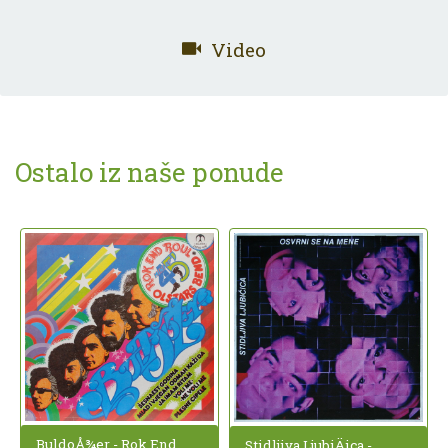
Video
Ostalo iz naše ponude
BuldoÅ¾er - Rok End
Stidljiva LjubiÄica -