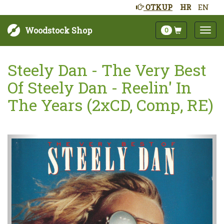
OTKUP
HR
EN
Woodstock Shop
0
Steely Dan - The Very Best
Of Steely Dan - Reelin' In
The Years (2xCD, Comp, RE)
Sljedeće
Pret