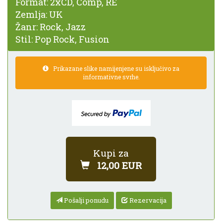
Format:
2xCD, Comp, RE
Zemlja:
UK
Žanr:
Rock, Jazz
Stil:
Pop Rock, Fusion
Prikazane slike namijenjene su isključivo za
informativne svrhe.
Kupi za
12,00 EUR
Pošalji ponudu
Rezervacija