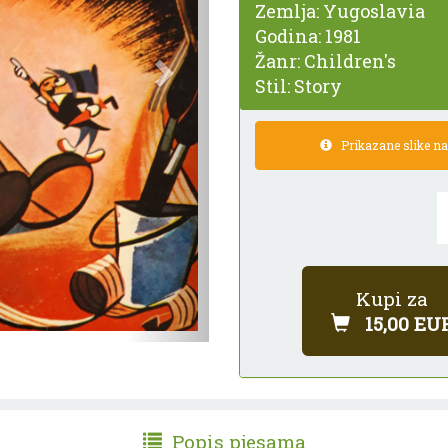
Zemlja:
Yugoslavia
Godina:
1981
Žanr:
Children's
Stil:
Story
Prikazane slike nam
Kupi za
15,00 EU
Popis pjesama