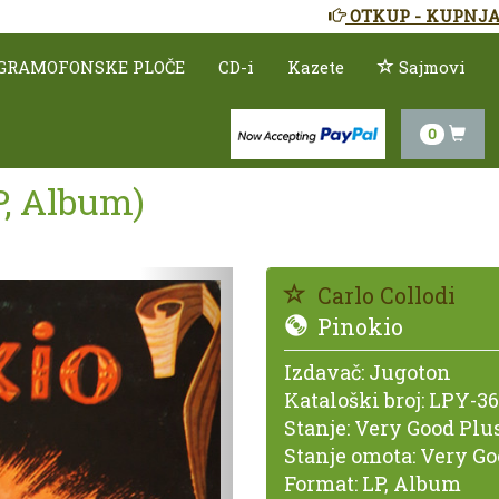
OTKUP - KUPNJA
GRAMOFONSKE PLOČE
CD-i
Kazete
Sajmovi
0
LP, Album)
Prethodno
Carlo Collodi
Pinokio
Izdavač:
Jugoton
Kataloški broj:
LPY-36
Stanje:
Very Good Plus
Stanje omota:
Very Go
Format:
LP, Album