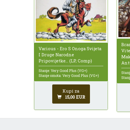
Bra
Various - Ero S Onoga Svijeta
Vit
I Druge Narodne
Mak
Pripovijetke... (LP, Comp)
Ant
Stanje: Very Good Plus (VG+)
Stanj
Stanje omota: Very Good Plus (VG+)
Stan
Kupi za
15,00 EUR