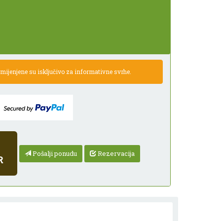
ijenjene su isključivo za informativne svrhe.
Pošalji ponudu
Rezervacija
R