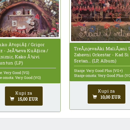
nko Ä†opiÄ‡ / Grigor
TreÅ¡njevaÄki MaliÅ¡ani 
ez - JeÅ¾eva KuÄ‡ica /
Zabavni Orkestar - Kad Si
simir, Kako Å½ivi
Sretan... (LP, Album)
untun (LP)
Stanje: Very Good Plus (VG+)
e: Very Good (VG)
Stanje omota: Very Good Plus (V
je omota: Very Good (VG)
Kupi za
Kupi za
10,00 EUR
15,00 EUR