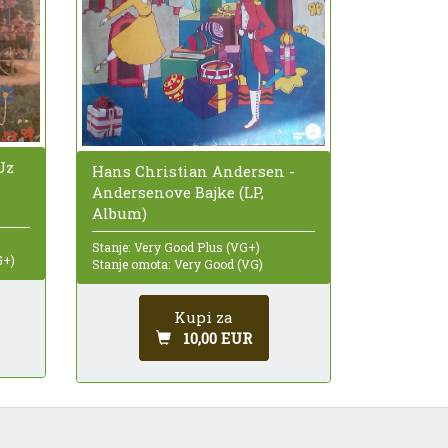
Uz
Hans Christian Andersen -
Andersenove Bajke (LP,
Album)
Stanje: Very Good Plus (VG+)
G+)
Stanje omota: Very Good (VG)
Kupi za
10,00 EUR