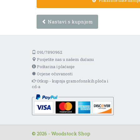
Prikazane slike namijen
Nastavi s kupnjom
091/7890962
Posjetite nas u našem dućanu
Poštarina i plaćanje
Ocjene očuvanosti
Otkup - kupnja gramofonskih ploča i
cd-a
© 2026 - Woodstock Shop