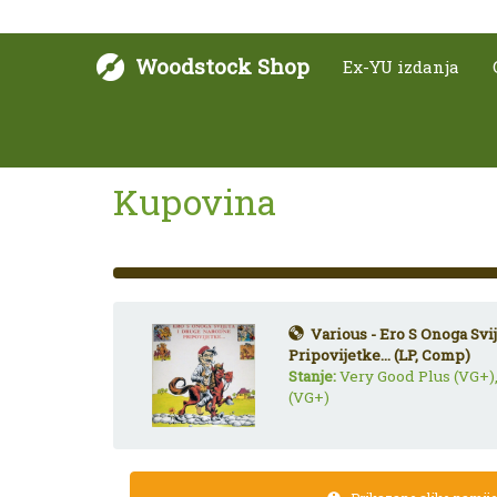
Woodstock Shop
Ex-YU izdanja
Kupovina
33%
Complete
(success)
Various - Ero S Onoga Svi
Pripovijetke... (LP, Comp)
Stanje:
Very Good Plus (VG+)
(VG+)