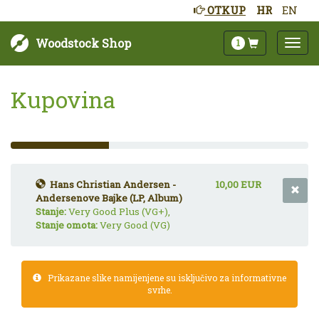
OTKUP
HR
EN
Woodstock Shop
1
Kupovina
33%
Complete
(success)
Hans Christian Andersen -
10,00 EUR
Andersenove Bajke (LP, Album)
Stanje:
Very Good Plus (VG+),
Stanje omota:
Very Good (VG)
Prikazane slike namijenjene su isključivo za informativne
svrhe.