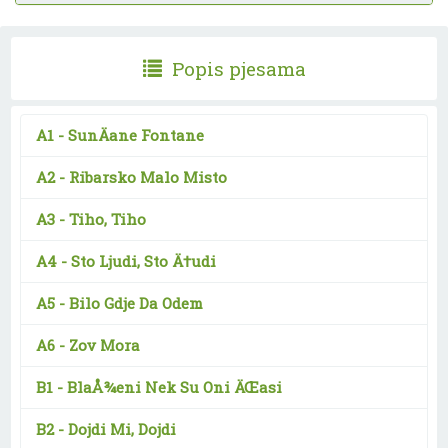
Popis pjesama
A1 -
SunÄane Fontane
A2 -
Ribarsko Malo Misto
A3 -
Tiho, Tiho
A4 -
Sto Ljudi, Sto Ä†udi
A5 -
Bilo Gdje Da Odem
A6 -
Zov Mora
B1 -
BlaÅ¾eni Nek Su Oni ÄŒasi
B2 -
Dojdi Mi, Dojdi