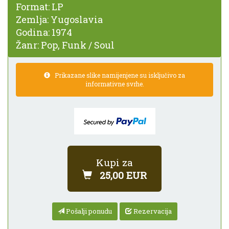
Format:
LP
Zemlja:
Yugoslavia
Godina:
1974
Žanr:
Pop, Funk / Soul
Prikazane slike namijenjene su isključivo za
informativne svrhe.
Kupi za
25,00 EUR
Pošalji ponudu
Rezervacija