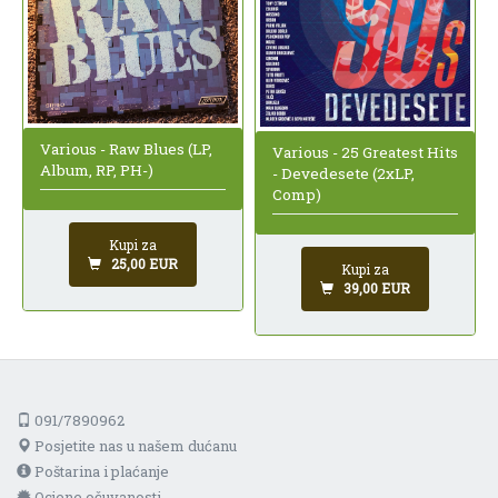
Various - Raw Blues (LP,
Various - 25 Greatest Hits
Album, RP, PH-)
- Devedesete (2xLP,
Comp)
Kupi za
25,00 EUR
Kupi za
39,00 EUR
091/7890962
Posjetite nas u našem dućanu
Poštarina i plaćanje
Ocjene očuvanosti