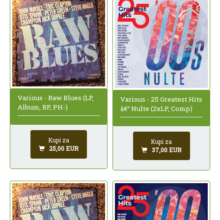
Various - Raw Blues (LP,
Various - 25 Greatest Hits
Album, RP, PH-)
â€“ Nulte (2xLP, Comp)
Kupi za
Kupi za
25,00 EUR
37,00 EUR