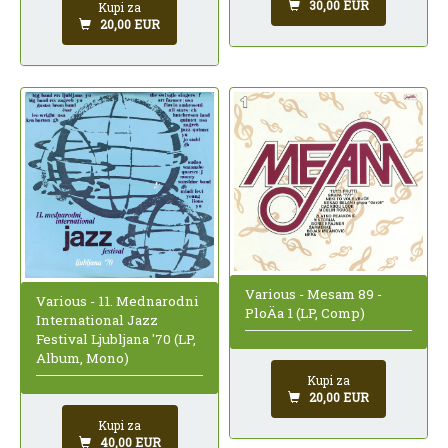
30,00 EUR
Kupi za
20,00 EUR
Various - Mesam 89 -
Various - 11. Mednarodni
PloÄa 1 (LP, Comp)
International Jazz
Festival Ljubljana '70 (LP,
Album, Mono)
Kupi za
20,00 EUR
Kupi za
40,00 EUR