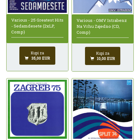
Various - 25 Greatest Hits
Various - OMV Istrabenz
- Sedamdesete (2xLP,
Na Vrhu Zajedno (CD,
Comp)
Comp)
Kupi za
Kupi za
35,00 EUR
10,00 EUR