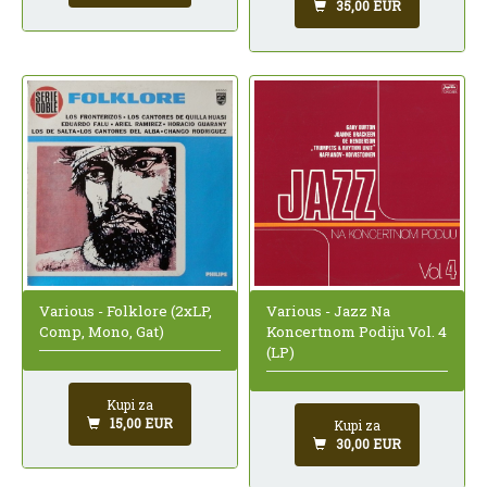
35,00 EUR
Various - Folklore (2xLP,
Various - Jazz Na
Comp, Mono, Gat)
Koncertnom Podiju Vol. 4
(LP)
Kupi za
15,00 EUR
Kupi za
30,00 EUR