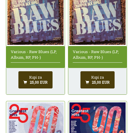
Various - Raw Blues (LP,
Various - Raw Blues (LP,
Album, RP, PH-)
Album, RP, PH-)
Kupi za
Kupi za
25,00 EUR
25,00 EUR