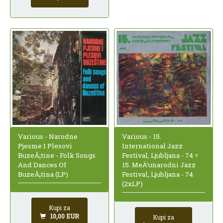
Various - Narodne
Various - 15.
Pjesme I Plesovi
International Jazz
BuzeÅ¡tine - Folk Songs
Festival, Ljubljana - 74 =
And Dances Of
15. MeÄ‘unarodni Jazz
BuzeÅ¡tina (LP)
Festival, Ljubljana - 74
(2xLP)
Kupi za
10,00 EUR
Kupi za