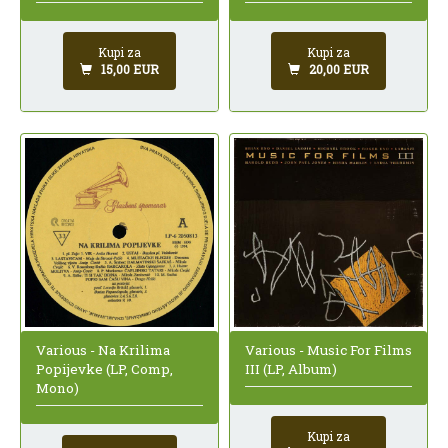
Kupi za
Kupi za
15,00 EUR
20,00 EUR
Various - Na Krilima
Various - Music For Films
Popijevke (LP, Comp,
III (LP, Album)
Mono)
Kupi za