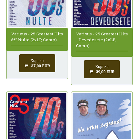
Various - 25 Greatest Hits
Various - 25 Greatest Hits
â€“ Nulte (2xLP, Comp)
- Devedesete (2xLP,
Comp)
Kupi za
37,00 EUR
Kupi za
39,00 EUR