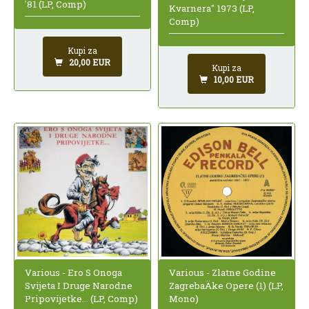
'81 (LP, Comp)
Kvarnera" 1973 (LP,
Comp)
Kupi za
20,00 EUR
Kupi za
10,00 EUR
Various - Ero S Onoga
Various - Zlatne Godine
Svijeta I Druge Narodne
ZagrebaÄke Opere (1) (LP,
Pripovijetke... (LP, Comp)
Mono)