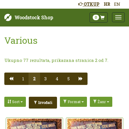
OTKUP
HR
EN
Woodstock Shop
0
Various
Ukupno 77 rezultata, prikazana stranica 2 od 7.
1
2
3
4
5
Sort
Format
Žanr
Izvođači