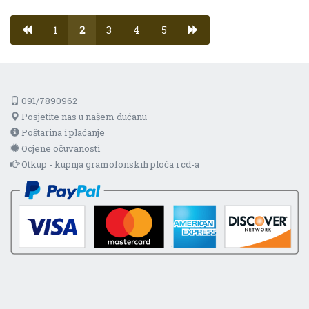
1
2
3
4
5
091/7890962
Posjetite nas u našem dućanu
Poštarina i plaćanje
Ocjene očuvanosti
Otkup - kupnja gramofonskih ploča i cd-a