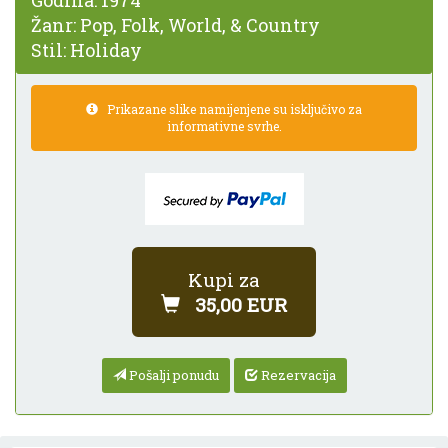
Godina:
1974
Žanr:
Pop, Folk, World, & Country
Stil:
Holiday
Prikazane slike namijenjene su isključivo za
informativne svrhe.
Kupi za
35,00 EUR
Pošalji ponudu
Rezervacija