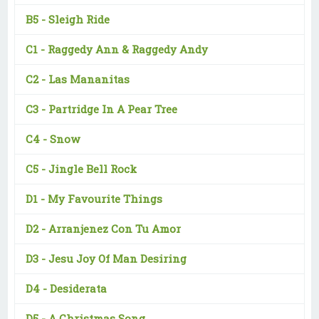
B5 -
Sleigh Ride
C1 -
Raggedy Ann & Raggedy Andy
C2 -
Las Mananitas
C3 -
Partridge In A Pear Tree
C4 -
Snow
C5 -
Jingle Bell Rock
D1 -
My Favourite Things
D2 -
Arranjenez Con Tu Amor
D3 -
Jesu Joy Of Man Desiring
D4 -
Desiderata
D5 -
A Christmas Song