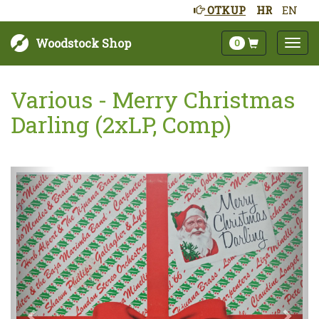
OTKUP
HR
EN
Woodstock Shop
0
Various - Merry Christmas
Darling (2xLP, Comp)
Sljedeće
Pret