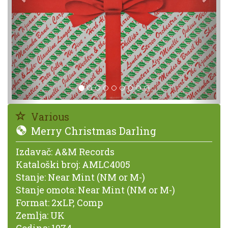
Various
Merry Christmas Darling
Izdavač:
A&M Records
Kataloški broj:
AMLC4005
Stanje:
Near Mint (NM or M-)
Stanje omota:
Near Mint (NM or M-)
Format:
2xLP, Comp
Zemlja:
UK