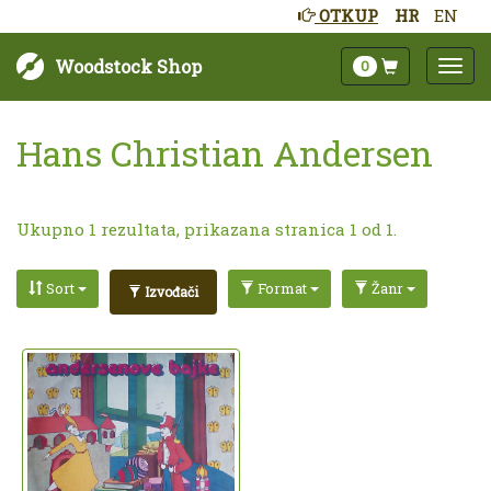
OTKUP
HR
EN
Woodstock Shop
0
Hans Christian Andersen
Ukupno 1 rezultata, prikazana stranica 1 od 1.
Sort
Format
Žanr
Izvođači