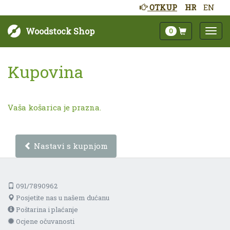
OTKUP
HR
EN
Woodstock Shop
0
Kupovina
Vaša košarica je prazna.
Nastavi s kupnjom
091/7890962
Posjetite nas u našem dućanu
Poštarina i plaćanje
Ocjene očuvanosti