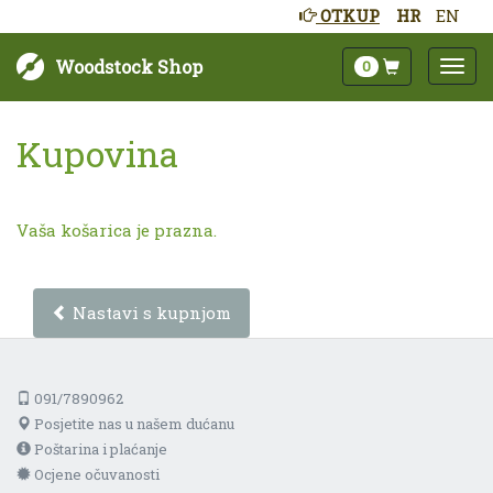
OTKUP
HR
EN
Woodstock Shop
0
Kupovina
Vaša košarica je prazna.
Nastavi s kupnjom
091/7890962
Posjetite nas u našem dućanu
Poštarina i plaćanje
Ocjene očuvanosti