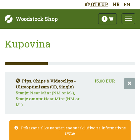
OTKUP
HR
EN
Woodstock Shop
1
Kupovina
33%
Complete
(success)
Pips, Chips & Videoclips -
15,00 EUR
Ultraoptimizam (CD, Single)
Stanje:
Near Mint (NM or M-),
Stanje omota:
Near Mint (NM or
M-)
Prikazane slike namijenjene su isključivo za informativne
svrhe.