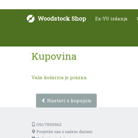
Woodstock Shop
Ex-YU izdanja
Kupovina
Vaša košarica je prazna.
Nastavi s kupnjom
091/7890962
Posjetite nas u našem dućanu