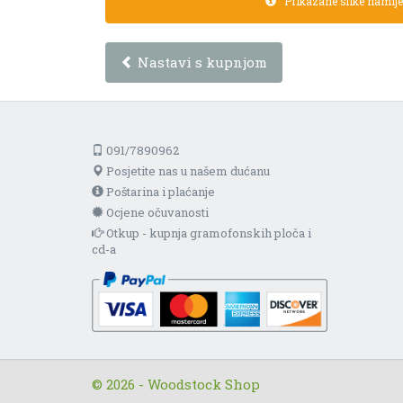
Prikazane slike namijen
Nastavi s kupnjom
091/7890962
Posjetite nas u našem dućanu
Poštarina i plaćanje
Ocjene očuvanosti
Otkup - kupnja gramofonskih ploča i
cd-a
© 2026 - Woodstock Shop