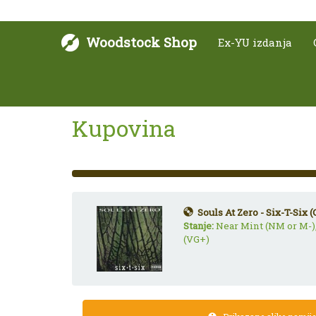
Woodstock Shop
Ex-YU izdanja
Kupovina
33%
Complete
(success)
Souls At Zero - Six-T-Six (
Stanje:
Near Mint (NM or M-)
(VG+)