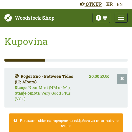
OTKUP
HR
EN
Woodstock Shop
1
Kupovina
33%
Complete
(success)
Roger Eno - Between Tides
20,00 EUR
(LP, Album)
Stanje:
Near Mint (NM or M-),
Stanje omota:
Very Good Plus
(VG+)
Prikazane slike namijenjene su isključivo za informativne
svrhe.