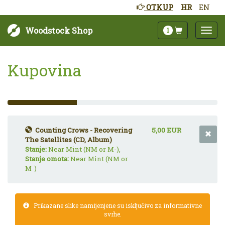
OTKUP
HR
EN
Woodstock Shop
1
Kupovina
33%
Complete
(success)
Counting Crows - Recovering
5,00 EUR
The Satellites (CD, Album)
Stanje:
Near Mint (NM or M-),
Stanje omota:
Near Mint (NM or
M-)
Prikazane slike namijenjene su isključivo za informativne
svrhe.