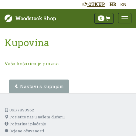
OTKUP
HR
EN
Woodstock Shop
0
Kupovina
Vaša košarica je prazna.
Nastavi s kupnjom
091/7890962
Posjetite nas u našem dućanu
Poštarina i plaćanje
Ocjene očuvanosti