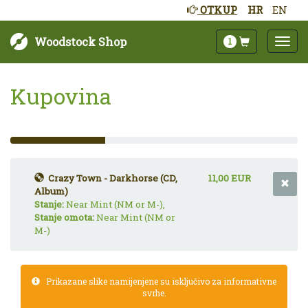
OTKUP
HR
EN
Woodstock Shop
1
Kupovina
33%
Complete
(success)
Crazy Town - Darkhorse (CD,
11,00 EUR
Album)
Stanje:
Near Mint (NM or M-),
Stanje omota:
Near Mint (NM or
M-)
Prikazane slike namijenjene su isključivo za informativne
svrhe.