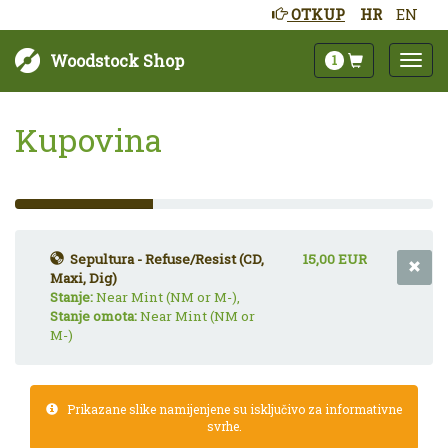
OTKUP
HR
EN
Woodstock Shop
1
Kupovina
33%
Complete
(success)
Sepultura - Refuse/Resist (CD,
15,00 EUR
Maxi, Dig)
Stanje:
Near Mint (NM or M-),
Stanje omota:
Near Mint (NM or
M-)
Prikazane slike namijenjene su isključivo za informativne
svrhe.