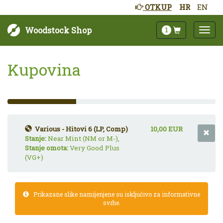
OTKUP
HR
EN
Woodstock Shop
1
Kupovina
33%
Complete
(success)
Various - Hitovi 6 (LP, Comp)
10,00 EUR
Stanje:
Near Mint (NM or M-),
Stanje omota:
Very Good Plus
(VG+)
Prikazane slike namijenjene su isključivo za informativne
svrhe.