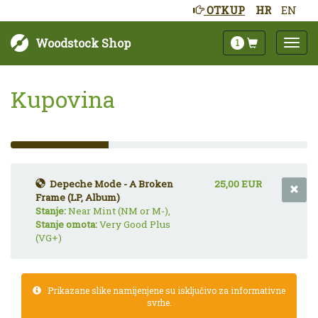
OTKUP
HR
EN
Woodstock Shop
1
Kupovina
33%
Complete
(success)
Depeche Mode - A Broken
25,00 EUR
Frame (LP, Album)
Stanje:
Near Mint (NM or M-),
Stanje omota:
Very Good Plus
(VG+)
Prikazane slike namijenjene su isključivo za informativne
svrhe.