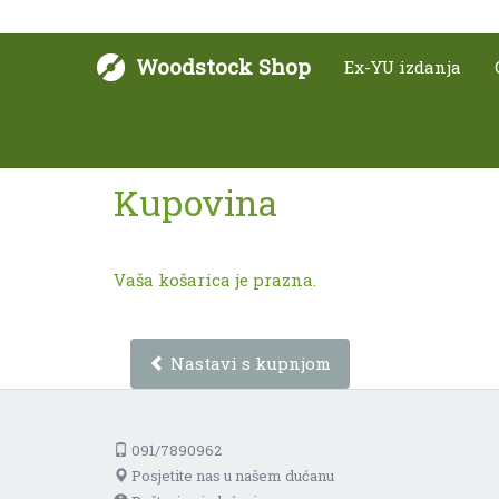
Woodstock Shop
Ex-YU izdanja
Kupovina
Vaša košarica je prazna.
Nastavi s kupnjom
091/7890962
Posjetite nas u našem dućanu