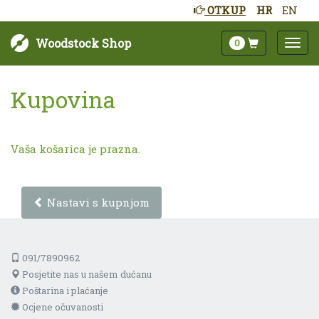
OTKUP
HR
EN
Woodstock Shop
0
Kupovina
Vaša košarica je prazna.
Nastavi s kupnjom
091/7890962
Posjetite nas u našem dućanu
Poštarina i plaćanje
Ocjene očuvanosti