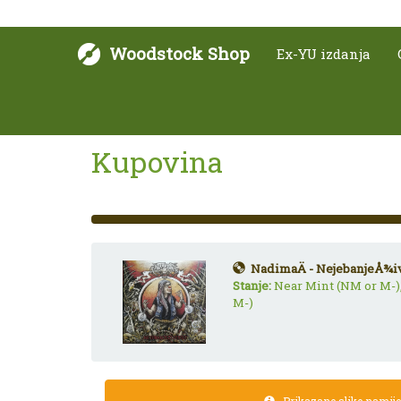
Woodstock Shop
Ex-YU izdanja
Kupovina
33%
Complete
(success)
NadimaÄ - NejebanjeÅ¾iv
Stanje:
Near Mint (NM or M-)
M-)
Prikazane slike namijen