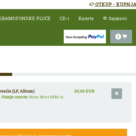
OTKUP - KUPNJA
GRAMOFONSKE PLOČE
CD-i
Kazete
Sajmovi
1
esile (LP, Album)
20,00 EUR
,
Stanje omota:
Near Mint (NM or
jene su isključivo za informativne svrhe.