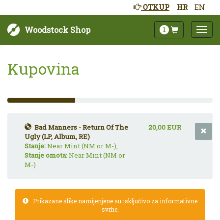
OTKUP
HR
EN
Woodstock Shop
1
Kupovina
33%
Complete
(success)
Bad Manners - Return Of The
20,00 EUR
Ugly (LP, Album, RE)
Stanje:
Near Mint (NM or M-),
Stanje omota:
Near Mint (NM or
M-)
Prikazane slike namijenjene su isključivo za informativne
svrhe.