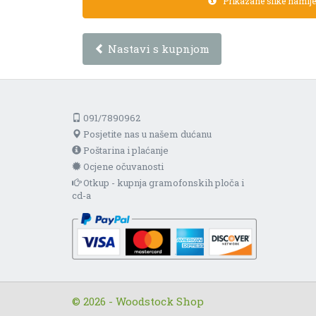
Prikazane slike namijen
Nastavi s kupnjom
091/7890962
Posjetite nas u našem dućanu
Poštarina i plaćanje
Ocjene očuvanosti
Otkup - kupnja gramofonskih ploča i
cd-a
© 2026 - Woodstock Shop