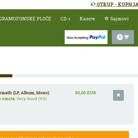
OTKUP - KUPNJA
GRAMOFONSKE PLOČE
CD-i
Kazete
Sajmovi
1
ermath (LP, Album, Mono)
50,00 EUR
e omota:
Very Good (VG)