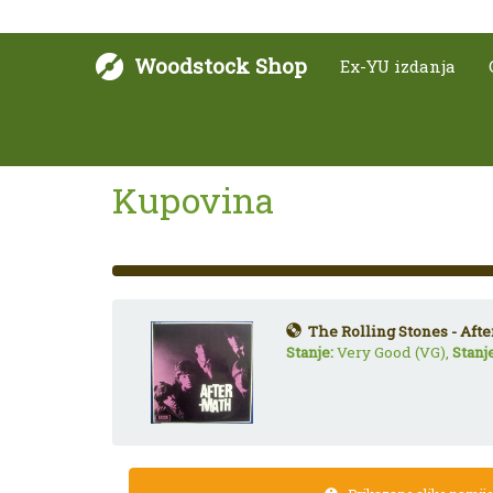
Woodstock Shop
Ex-YU izdanja
Kupovina
33%
Complete
(success)
The Rolling Stones - Aft
Stanje:
Very Good (VG),
Stanj