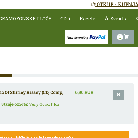
OTKUP - KUPNJA
GRAMOFONSKE PLOČE
CD-i
Kazete
Events
K
1
c Of Shirley Bassey (CD, Comp,
6,90 EUR
,
Stanje omota:
Very Good Plus