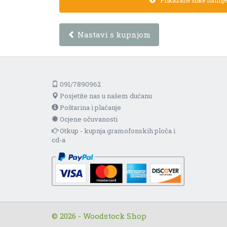
Prikazane slike namijen
Nastavi s kupnjom
091/7890962
Posjetite nas u našem dućanu
Poštarina i plaćanje
Ocjene očuvanosti
Otkup - kupnja gramofonskih ploča i
cd-a
© 2026 - Woodstock Shop