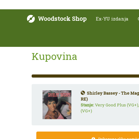
Woodstock Shop
Ex-YU izdanja
Kupovina
33%
Complete
(success)
Shirley Bassey - The Magi
RE)
Stanje:
Very Good Plus (VG+)
(VG+)