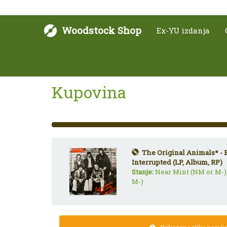
Woodstock Shop
Ex-YU izdanja
Kupovina
33%
Complete
(success)
The Original Animals* - 
Interrupted (LP, Album, RP)
Stanje:
Near Mint (NM or M-)
M-)