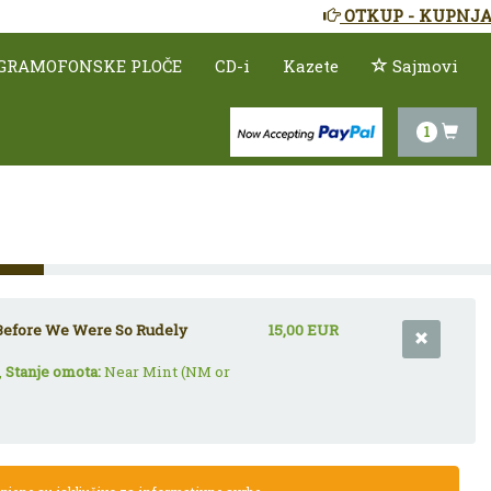
OTKUP - KUPNJA
GRAMOFONSKE PLOČE
CD-i
Kazete
Sajmovi
1
Before We Were So Rudely
15,00 EUR
,
Stanje omota:
Near Mint (NM or