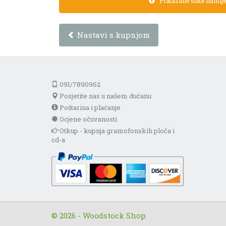
Prikazane slike namijen
Nastavi s kupnjom
091/7890962
Posjetite nas u našem dućanu
Poštarina i plaćanje
Ocjene očuvanosti
Otkup - kupnja gramofonskih ploča i
cd-a
© 2026 - Woodstock Shop