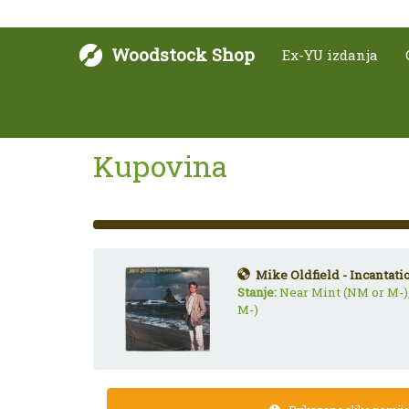
Woodstock Shop
Ex-YU izdanja
Kupovina
33%
Complete
(success)
Mike Oldfield - Incantati
Stanje:
Near Mint (NM or M-)
M-)