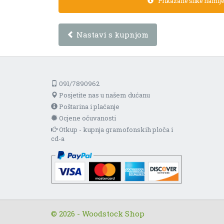
Prikazane slike namijen
Nastavi s kupnjom
091/7890962
Posjetite nas u našem dućanu
Poštarina i plaćanje
Ocjene očuvanosti
Otkup - kupnja gramofonskih ploča i
cd-a
© 2026 - Woodstock Shop