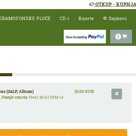
OTKUP - KUPNJA
GRAMOFONSKE PLOČE
CD-i
Kazete
Sajmovi
1
ons (2xLP, Album)
15,00 EUR
,
Stanje omota:
Near Mint (NM or