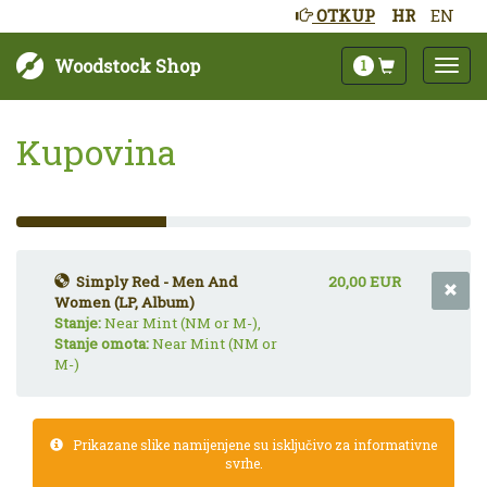
OTKUP
HR
EN
Woodstock Shop
1
Kupovina
33%
Complete
(success)
Simply Red - Men And
20,00 EUR
Women (LP, Album)
Stanje:
Near Mint (NM or M-),
Stanje omota:
Near Mint (NM or
M-)
Prikazane slike namijenjene su isključivo za informativne
svrhe.