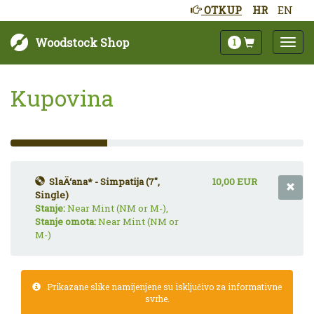
OTKUP
HR
EN
Woodstock Shop
1
Kupovina
33%
Complete
(success)
SlaÄ‘ana* - Simpatija (7",
10,00 EUR
Single)
Stanje:
Near Mint (NM or M-),
Stanje omota:
Near Mint (NM or
M-)
Prikazane slike namijenjene su isključivo za informativne
svrhe.