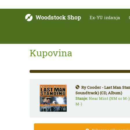
Woodstock Shop
Ex-YU izdanja
Kupovina
33%
Complete
(success)
Ry Cooder - Last Man Stan
Soundtrack) (CD, Album)
Stanje:
Near Mint (NM or M-)
M-)