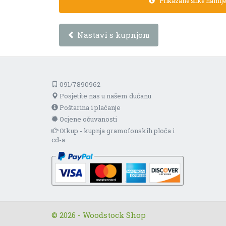
Prikazane slike namijen
Nastavi s kupnjom
091/7890962
Posjetite nas u našem dućanu
Poštarina i plaćanje
Ocjene očuvanosti
Otkup - kupnja gramofonskih ploča i
cd-a
© 2026 - Woodstock Shop