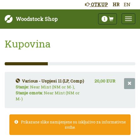
OTKUP
HR
EN
Woodstock Shop
1
Kupovina
33%
Complete
(success)
Various - Uspjesi 11 (LP, Comp)
20,00 EUR
Stanje:
Near Mint (NM or M-),
Stanje omota:
Near Mint (NM or
M-)
Prikazane slike namijenjene su isključivo za informativne
svrhe.