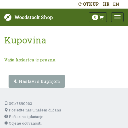
OTKUP
HR
EN
Woodstock Shop
0
Kupovina
Vaša košarica je prazna.
Nastavi s kupnjom
091/7890962
Posjetite nas u našem dućanu
Poštarina i plaćanje
Ocjene očuvanosti