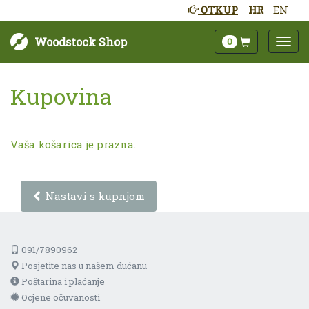
OTKUP
HR
EN
Woodstock Shop
0
Kupovina
Vaša košarica je prazna.
Nastavi s kupnjom
091/7890962
Posjetite nas u našem dućanu
Poštarina i plaćanje
Ocjene očuvanosti