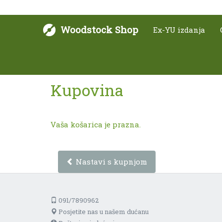
Woodstock Shop
Ex-YU izdanja
Kupovina
Vaša košarica je prazna.
Nastavi s kupnjom
091/7890962
Posjetite nas u našem dućanu