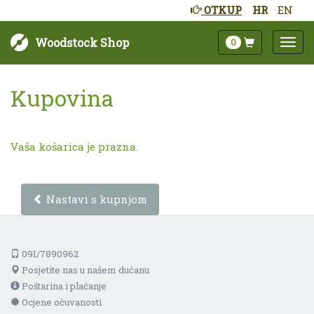
OTKUP
HR
EN
Woodstock Shop
0
Kupovina
Vaša košarica je prazna.
Nastavi s kupnjom
091/7890962
Posjetite nas u našem dućanu
Poštarina i plaćanje
Ocjene očuvanosti