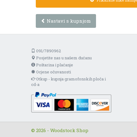
Prikazane slike namijen
Nastavi s kupnjom
091/7890962
Posjetite nas u našem dućanu
Poštarina i plaćanje
Ocjene očuvanosti
Otkup - kupnja gramofonskih ploča i
cd-a
© 2026 - Woodstock Shop