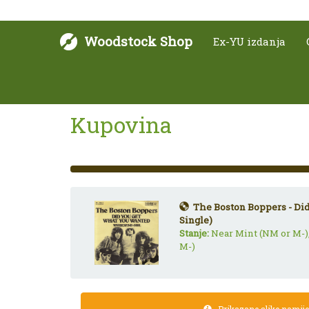
Woodstock Shop
Ex-YU izdanja
Kupovina
33%
Complete
(success)
The Boston Boppers - Did
Single)
Stanje:
Near Mint (NM or M-)
M-)