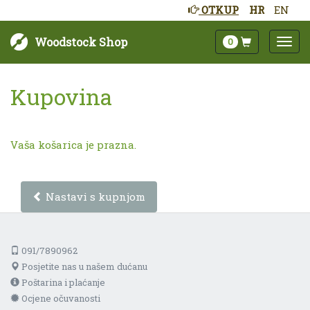
OTKUP
HR
EN
Woodstock Shop
0
Kupovina
Vaša košarica je prazna.
Nastavi s kupnjom
091/7890962
Posjetite nas u našem dućanu
Poštarina i plaćanje
Ocjene očuvanosti