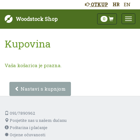
OTKUP
HR
EN
Woodstock Shop
0
Kupovina
Vaša košarica je prazna.
Nastavi s kupnjom
091/7890962
Posjetite nas u našem dućanu
Poštarina i plaćanje
Ocjene očuvanosti