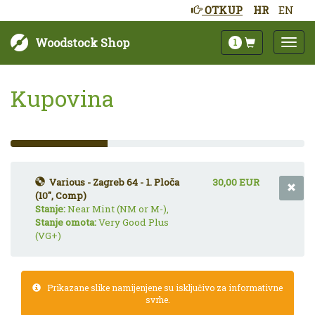
OTKUP
HR
EN
Woodstock Shop
1
Kupovina
33%
Complete
(success)
Various - Zagreb 64 - 1. Ploča
30,00 EUR
(10", Comp)
Stanje:
Near Mint (NM or M-),
Stanje omota:
Very Good Plus
(VG+)
Prikazane slike namijenjene su isključivo za informativne
svrhe.