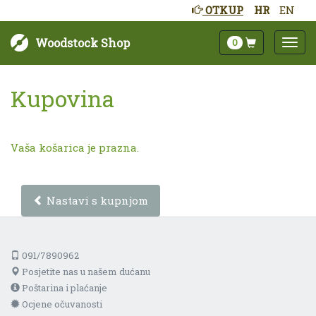
OTKUP
HR
EN
Woodstock Shop
0
Kupovina
Vaša košarica je prazna.
Nastavi s kupnjom
091/7890962
Posjetite nas u našem dućanu
Poštarina i plaćanje
Ocjene očuvanosti